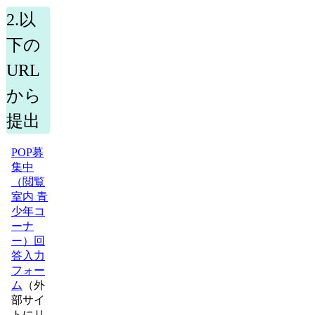
2.以
下の
URL
から
提出
POP募
集中
（閲覧
室内 青
少年コ
ーナ
ー）回
答入力
フォー
ム
（外
部サイ
トにリ