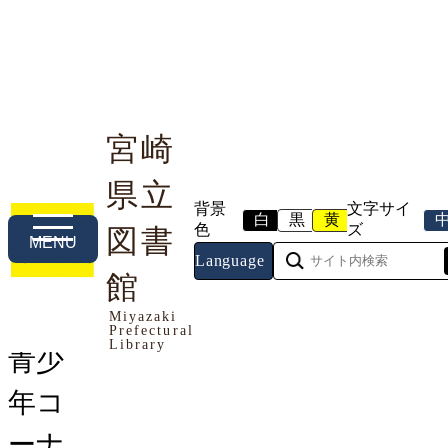
宮崎
県立
利用案内
本や資料を探す
調べる・相談する
背景
文字サイ
白
黒
黄
色
ズ
図書
MENU
Language
トップページ
館
>
お知らせ
> 青少年コーナーでPOP
を募集しています
Miyazaki
Prefectural
Library
青少
年コ
ーナ