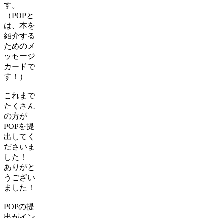
す。
（POPと
は、本を
紹介する
ためのメ
ッセージ
カードで
す！）
これまで
たくさん
の方が
POPを提
出してく
ださいま
した！
ありがと
うござい
ました！
POPの提
出がイン