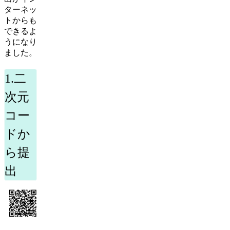
ターネッ
トからも
できるよ
うになり
ました。
1.二
次元
コー
ドか
ら提
出