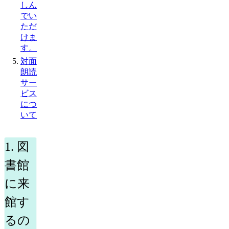
しん
でい
ただ
けま
す。
対面
朗読
サー
ビス
につ
いて
1. 図
書館
に来
館す
るの