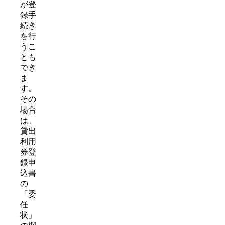
が登
録手
続き
を行
うこ
とも
でき
ま
す。
その
場合
は、
貸出
利用
券登
録申
込書
の
「委
任
状」