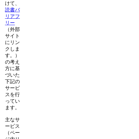
けて、
読書バ
リアフ
リー
（外部
サイト
にリン
クしま
す。）
の考え
方に基
づいた
下記の
サービ
スを行
ってい
ます。
主なサ
ービス
（ペー