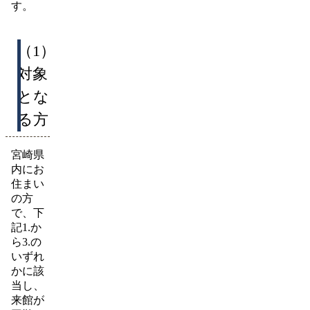
す。
（1）
対象
とな
る方
宮崎県
内にお
住まい
の方
で、下
記1.か
ら3.の
いずれ
かに該
当し、
来館が