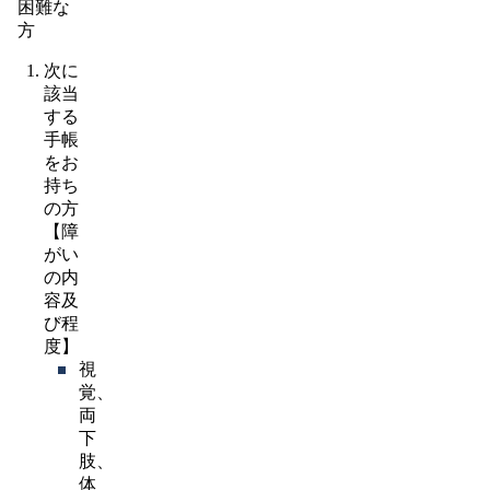
困難な
方
次に
該当
する
手帳
をお
持ち
の方
【障
がい
の内
容及
び程
度】
視
覚、
両
下
肢、
体