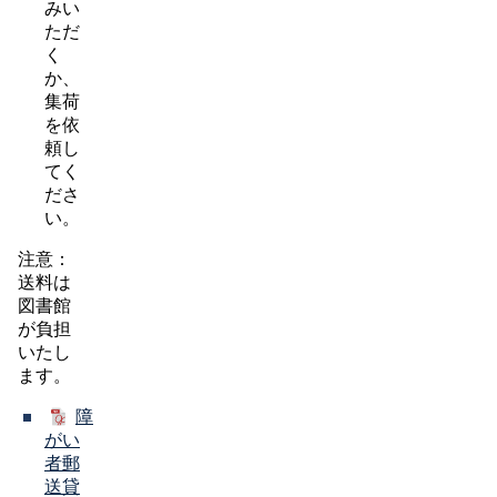
みい
ただ
く
か、
集荷
を依
頼し
てく
ださ
い。
注意：
送料は
図書館
が負担
いたし
ます。
障
がい
者郵
送貸