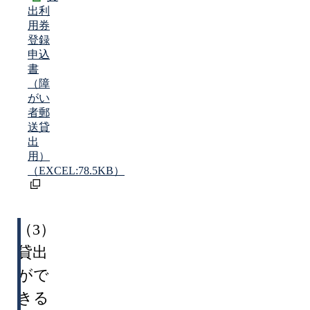
出利
用券
登録
申込
書
（障
がい
者郵
送貸
出
用）
（EXCEL:78.5KB）
（3）
貸出
がで
きる