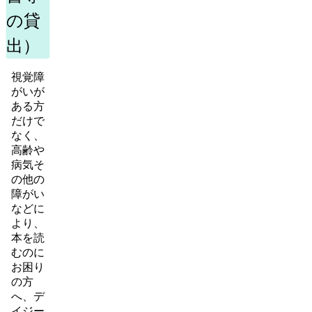
の貸
出）
視覚障
がいが
ある方
だけで
なく、
高齢や
病気そ
の他の
障がい
などに
より、
本を読
むのに
お困り
の方
へ、デ
イジー