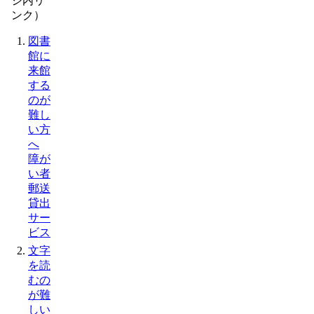
ジ内リ
ンク）
図書
館に
来館
する
のが
難し
い方
へ
障が
い者
郵送
貸出
サー
ビス
文字
を読
むの
が難
しい