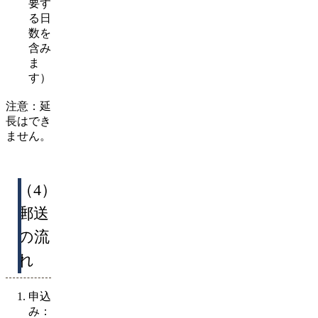
要す
る日
数を
含み
ま
す）
注意：延
長はでき
ません。
（4）
郵送
の流
れ
申込
み：