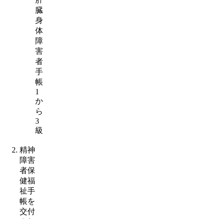
臓
身
体
障
害
者
手
帳
1
か
ら
3
級
精神
障害
者保
健福
祉手
帳を
交付