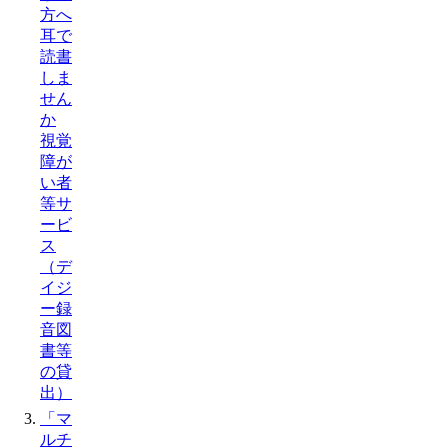
方へ
耳で
読書
しま
せん
か
視覚
障が
い者
等サ
ービ
ス
（デ
イジ
ー録
音図
書等
の貸
出）
「マ
ルチ