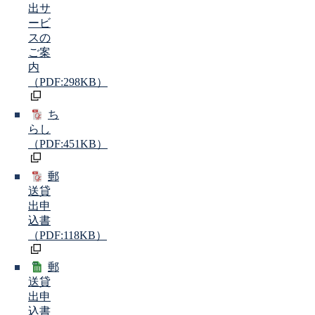
出サ
ービ
スの
ご案
内
（PDF:298KB）
ち
らし
（PDF:451KB）
郵
送貸
出申
込書
（PDF:118KB）
郵
送貸
出申
込書