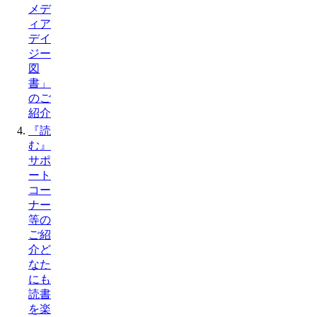
メデ
ィア
デイ
ジー
図
書」
のご
紹介
『読
む』
サポ
ート
コー
ナー
等の
ご紹
介ど
なた
にも
読書
を楽