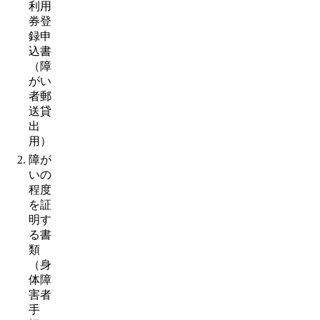
利用
券登
録申
込書
（障
がい
者郵
送貸
出
用）
障が
いの
程度
を証
明す
る書
類
（身
体障
害者
手