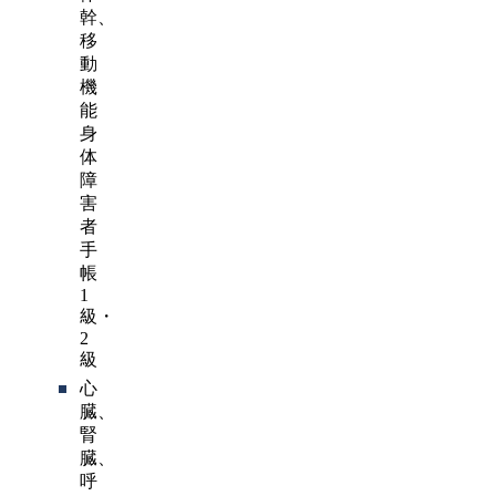
幹、
移
動
機
能
身
体
障
害
者
手
帳
1
級・
2
級
心
臓、
腎
臓、
呼