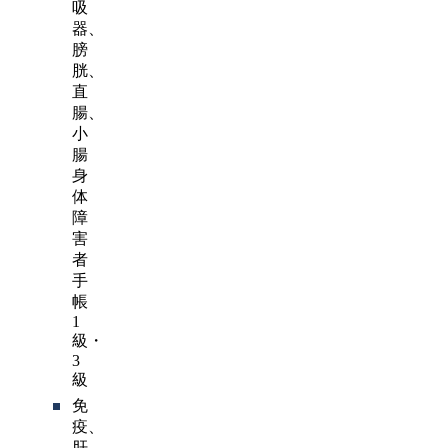
吸
器、
膀
胱、
直
腸、
小
腸
身
体
障
害
者
手
帳
1
級・
3
級
免
疫、
肝