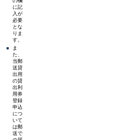
の欄
に記
入が
必要
とな
りま
す。
ま
た、
当郵
送貸
出用
の貸
出利
用券
登録
申込
につ
いて
は郵
送で
の届