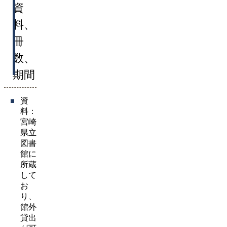
資
料、
冊
数、
期間
資
料：
宮崎
県立
図書
館に
所蔵
して
お
り、
館外
貸出