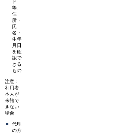
ド
等、
住
所・
氏
名・
生年
月日
を確
認で
きる
もの
注意：
利用者
本人が
来館で
きない
場合
代理
の方