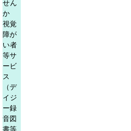
せん
か
視覚
障が
い者
等サ
ービ
ス
（デ
イジ
ー録
音図
書等