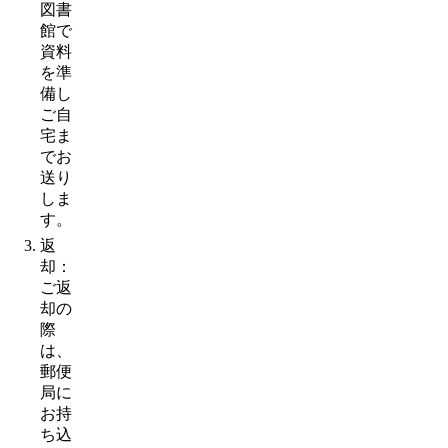
図書
館で
資料
を準
備し
ご自
宅ま
でお
送り
しま
す。
返
却：
ご返
却の
際
は、
郵便
局に
お持
ち込