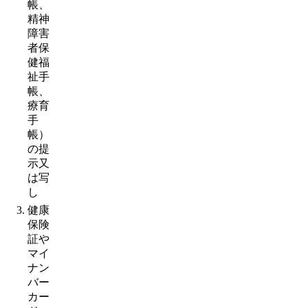
帳、
精神
障害
者保
健福
祉手
帳、
療育
手
帳）
の提
示又
は写
し
健康
保険
証や
マイ
ナン
バー
カー