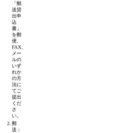
「郵
送貸
出申
込
書」
を郵
便、
FAX、
メー
ルの
いず
れか
の方
法に
てご
提出
くだ
さ
い。
郵
送：