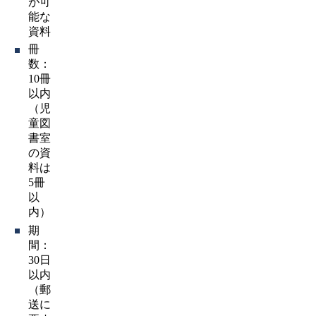
が可
能な
資料
冊
数：
10冊
以内
（児
童図
書室
の資
料は
5冊
以
内）
期
間：
30日
以内
（郵
送に