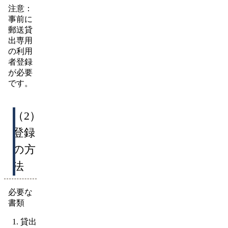
注意：
事前に
郵送貸
出専用
の利用
者登録
が必要
です。
（2）
登録
の方
法
必要な
書類
貸出