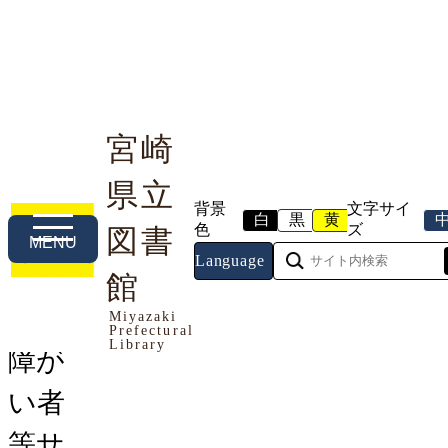
宮崎
県立
利用案内
本や資料を探す
調べる・相談する
背景
文字サイ
白
黒
黄
色
ズ
図書
MENU
Language
トップページ
館
>
利用する
>
利用案内
> 障がい者等
サービスについて
Miyazaki
Prefectural
Library
障が
い者
等サ