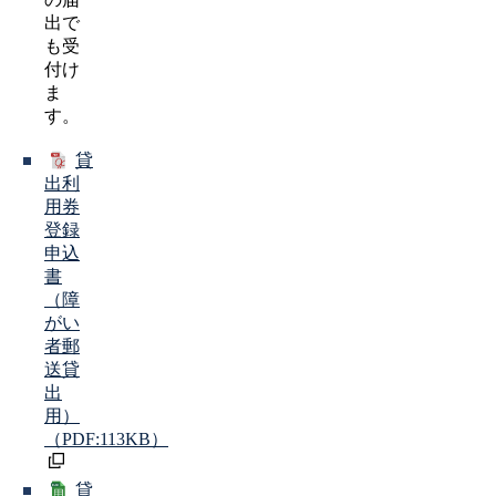
出で
も受
付け
ま
す。
貸
出利
用券
登録
申込
書
（障
がい
者郵
送貸
出
用）
（PDF:113KB）
貸