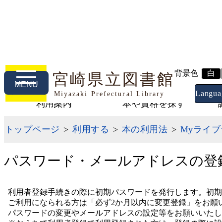
背景色
白
宮崎県立図書館
MENU
Langua
Miyazaki Prefectural Library
利用案内
本や資料を探す
トップページ
>
利用する
>
本の利用法
>
Myライ
パスワード・メールアドレスの登
利用者登録手続きの際に初期パスワードを発行します。初期
ご利用になられる方は「必ず2か月以内に変更登録」をお願
パスワードの変更やメールアドレスの設定等をお願いいたし