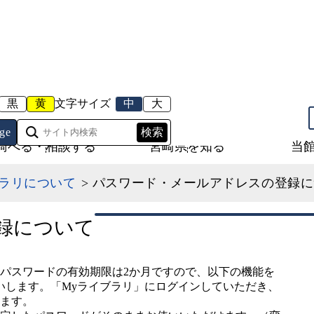
黒
黄
文字サイズ
中
大
ge
調べる・相談する
宮崎県を知る
当
ブラリについて
> パスワード・メールアドレスの登録
録について
パスワードの有効期限は2か月ですので、以下の機能を
いします。「Myライブラリ」にログインしていただき、
ます。