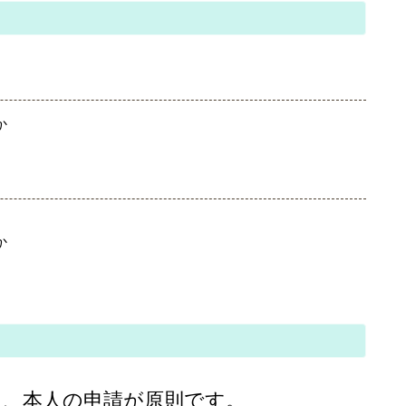
か
か
は、本人の申請が原則です。