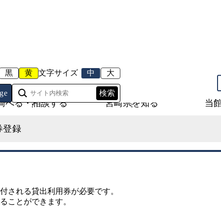
黒
黄
文字サイズ
中
大
ge
調べる・相談する
宮崎県を知る
当
券登録
付される貸出利用券が必要です。
ることができます。