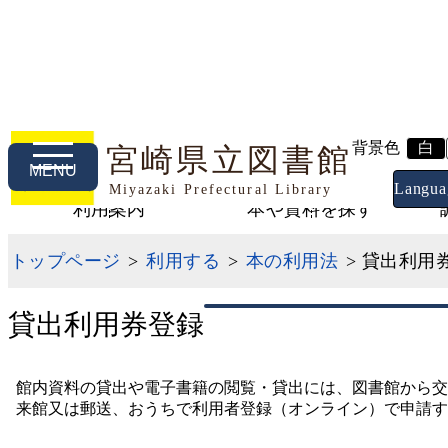
背景色
白
宮崎県立図書館
MENU
Langua
Miyazaki Prefectural Library
利用案内
本や資料を探す
トップページ
>
利用する
>
本の利用法
> 貸出利用
貸出利用券登録
館内資料の貸出や電子書籍の閲覧・貸出には、図書館から交
来館又は郵送、おうちで利用者登録（オンライン）で申請す