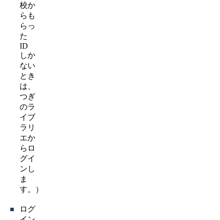
校か
らも
らっ
た
ID
しか
ない
とき
は、
つぎ
のラ
イブ
ラリ
エか
らロ
グイ
ンし
ま
す。）
ログ
イン