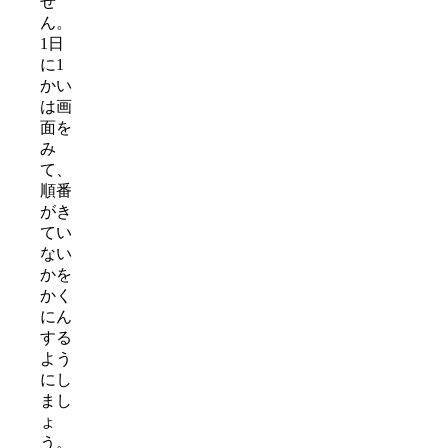
せ
ん。
1日
に1
かい
は画
面を
み
て、
順番
がき
てい
ない
かを
かく
にん
する
よう
にし
まし
ょ
う。