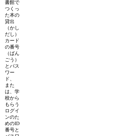
書館で
つくっ
た本の
貸出
（かし
だし）
カード
の番号
（ばん
ごう）
とパス
ワー
ド、
また
は、学
校から
もらう
ログイ
ンのた
めのID
番号と