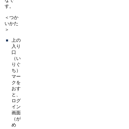
なで
す。
＜つか
いかた
＞
上の
入り
口
（い
りぐ
ち）
マー
クを
おす
と、
ログ
イン
画面
（が
め