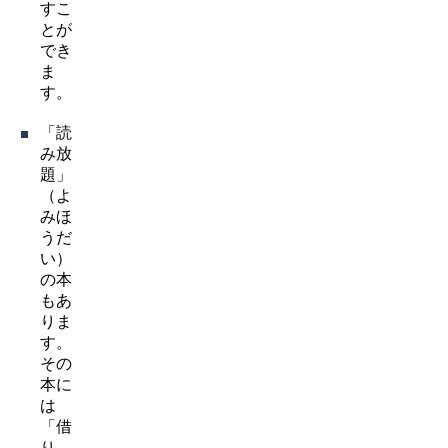
すこ
とが
でき
ま
す。
「読
み放
題」
（よ
みほ
うだ
い）
の本
もあ
りま
す。
その
本に
は
「借
り