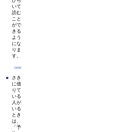
ひら
いて
読む
こと
がで
きる
よう
にな
りま
す。
さき
に借
りて
いる
人が
いる
とき
は、
「予