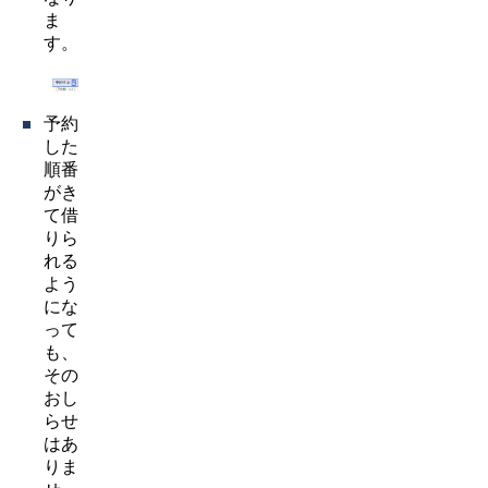
ま
す。
予約
した
順番
がき
て借
りら
れる
よう
にな
って
も、
その
おし
らせ
はあ
りま