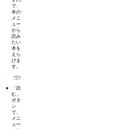
で、
本の
メニ
ュー
から
読み
たい
本を
えら
びま
す。
「読
む」
ボタ
ン
で、
メニ
ュー