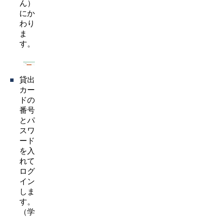
ん）
にか
わり
ま
す。
貸出
カー
ドの
番号
とパ
スワ
ード
を入
れて
ログ
イン
しま
す。
（学