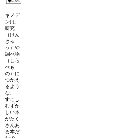
キノデ
ンは、
研究
（けん
きゅ
う）や
調べ物
（しら
べも
の）に
つかえ
るよう
な、
すこし
むずか
しい本
がたく
さんあ
る本だ