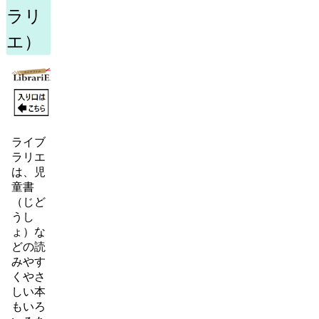
ラリ
エ）
ライブ
ラリエ
は、児
童書
（じど
うし
ょ）な
どの読
みやす
くやさ
しい本
もいろ