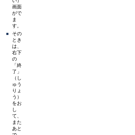
い）
画面
がで
ま
す。
その
とき
は、
右下
の
「終
了」
（し
ゅう
りょ
う）
をお
し
て、
また
あと
で