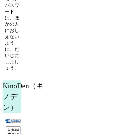
パスワ
ード
は、ほ
かの人
におし
えない
よう
に、だ
いじに
しまし
ょう。
KinoDen（キ
ノデ
ン）