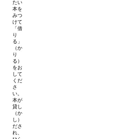
たい
本を
みつ
けて
「借
り
る」
（か
り
る）
をお
して
くだ
さ
い。
本が
貸し
（か
し）
ださ
れ、