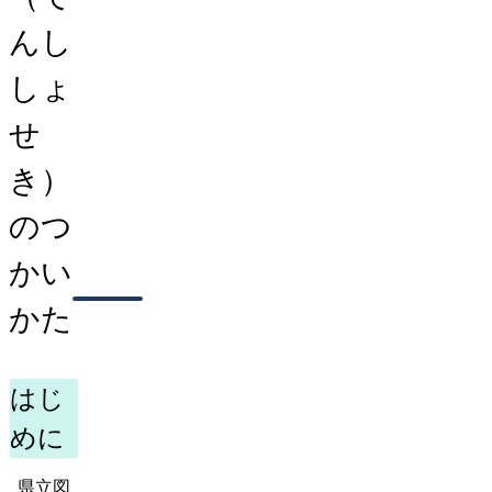
んし
しょ
せ
き）
のつ
かい
かた
はじ
めに
県立図