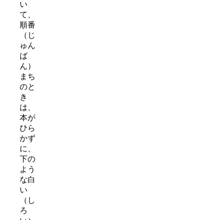
い
て、
順番
（じ
ゅん
ば
ん）
まち
のと
き
は、
本が
ひら
かず
に、
下の
よう
な白
い
（し
ろ