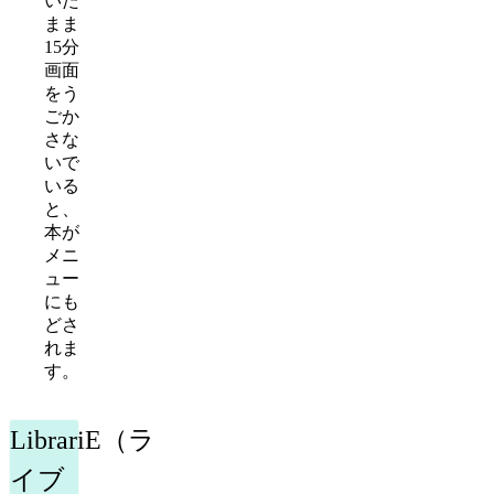
いた
まま
15分
画面
をう
ごか
さな
いで
いる
と、
本が
メニ
ュー
にも
どさ
れま
す。
LibrariE（ラ
イブ