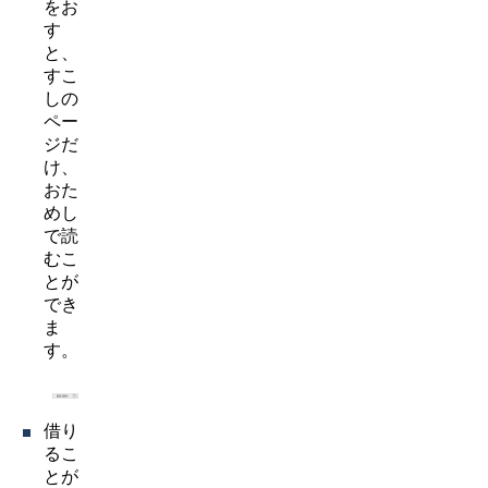
をお
す
と、
すこ
しの
ペー
ジだ
け、
おた
めし
で読
むこ
とが
でき
ま
す。
借り
るこ
とが