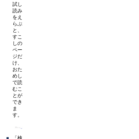
試し
読み
をえ
らぶ
と、
すこ
しの
ペー
ジだ
け、
おた
めし
で読
むこ
とが
でき
ま
す。
「検