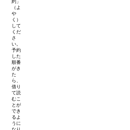
約」
（よ
や
く）
して
くだ
さ
い。
予約
した
順番
がき
た
ら、
借り
て読
むこ
とが
でき
るよ
うに
なり