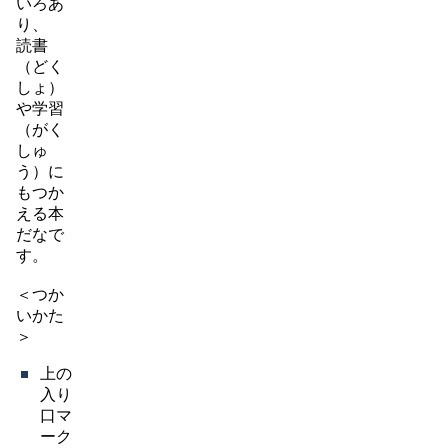
いろあ
り、
読書
（どく
しょ）
や学習
（がく
しゅ
う）に
もつか
える本
だなで
す。
＜つか
いかた
＞
上の
入り
口マ
ーク