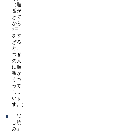
（順
番が
きて
から
7日
をす
ぎる
と、
つぎ
の人
に順
番が
うつ
って
しま
いま
す。）
「試
し読
み」