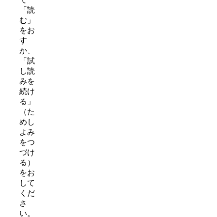
「読
む」
をお
す
か、
「試
し読
みを
続け
る」
（た
めし
よみ
をつ
づけ
る）
をお
して
くだ
さ
い。