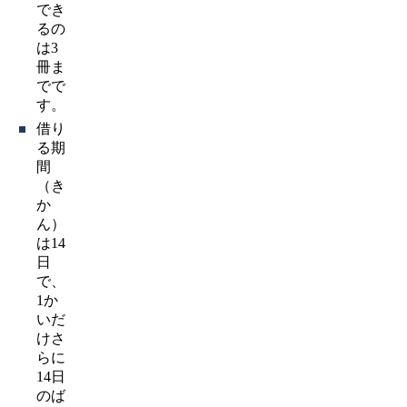
でき
るの
は3
冊ま
でで
す。
借り
る期
間
（き
か
ん）
は14
日
で、
1か
いだ
けさ
らに
14日
のば