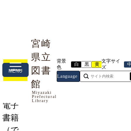
宮崎
県立
利用案内
本や資料を探す
調べる・相談する
背景
文字サイ
白
黒
黄
色
ズ
図書
MENU
Language
トップページ
館
> 電子書籍（でんししょせき）のつ
かいかた
Miyazaki
Prefectural
Library
電子
書籍
（で