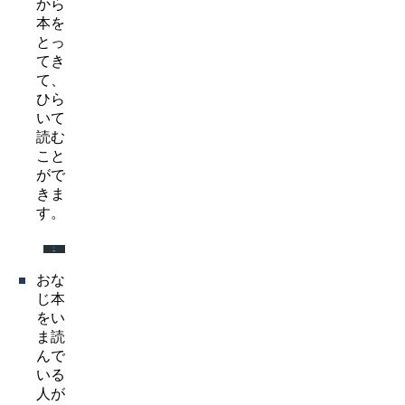
から
本を
とっ
てき
て、
ひら
いて
読む
こと
がで
きま
す。
おな
じ本
をい
ま読
んで
いる
人が