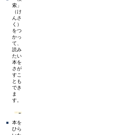
索」
（け
んさ
く）
をつ
かっ
て、
読み
たい
本を
さが
すこ
とも
でき
ま
す。
本を
ひら