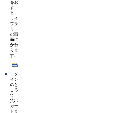
をお
す
と、
ライ
ブラ
リエ
の画
面に
かわ
りま
す。
ログ
イン
のと
ころ
で、
貸出
カー
ドま