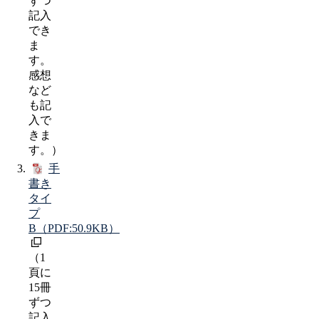
ずつ
記入
でき
ま
す。
感想
など
も記
入で
きま
す。）
手
書き
タイ
プ
B
（PDF:50.9KB）
（1
頁に
15冊
ずつ
記入