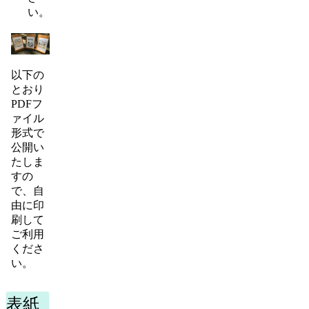
い。
以下の
とおり
PDFフ
ァイル
形式で
公開い
たしま
すの
で、自
由に印
刷して
ご利用
くださ
い。
表紙