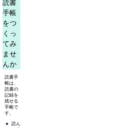
読書
手帳
をつ
くっ
てみ
ませ
んか
読書手
帳は、
読書の
記録を
残せる
手帳で
す。
読ん