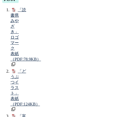
「読
書県
みや
ざ
き」
ロゴ
マー
ク
表紙
（PDF:78.9KB）
「ど
うぶ
つイ
ラス
ト」
表紙
（PDF:124KB）
「富