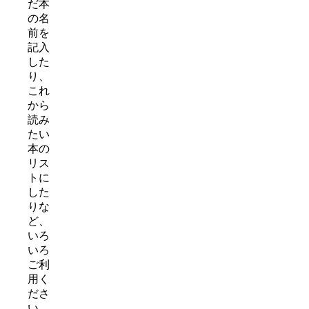
だ本
の名
前を
記入
した
り、
これ
から
読み
たい
本の
リス
トに
した
りな
ど、
いろ
いろ
ご利
用く
ださ
い。