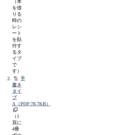
（本
を借
りる
時の
レシ
ート
を貼
付す
るタ
イプ
で
す）
手
書き
タイ
プ
A
（PDF:78.7KB）
（1
頁に
4冊