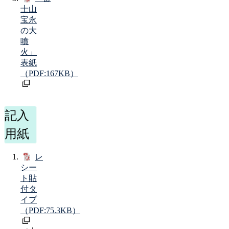
士山
宝永
の大
噴
火」
表紙
（PDF:167KB）
記入
用紙
レ
シー
ト貼
付タ
イプ
（PDF:75.3KB）