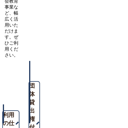
会教育
事業な
ど、幅
広く活
用いた
だけま
す。ぜ
ひご利
用くだ
さい。
団
体
貸
出
利用
権
の仕
付