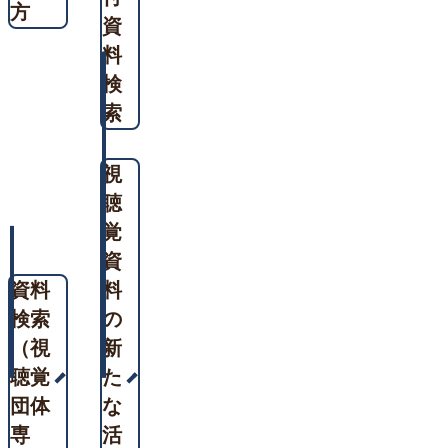
方
資
料
検
索
視
聴
覚
資
資料
料
検索
の
（視
新
聴覚
た
団体
な
専
活