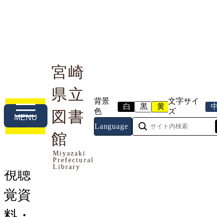
宮崎
県立
利用案内
本や資料を探す
調べる・相談する
背景
文字サイ
白
黒
黄
色
ズ
図書
MENU
Language
トップページ
館
>
つながる図書館
> 視聴覚資料・機
器の貸出
Miyazaki
Prefectural
Library
視聴
覚資
料・