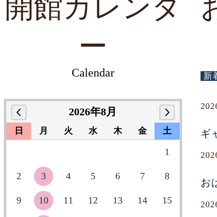
開館カレンダ
ー
Calendar
新
20
2026年8月
日
月
火
水
木
金
土
ギ
1
20
2
3
4
5
6
7
8
お
9
10
11
12
13
14
15
20