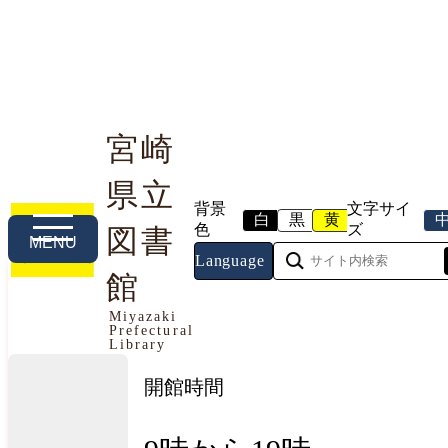
宮崎
県立
利用案内
本や資料を探す
調べる・相談する
背景
文字サイ
白
黒
黄
色
ズ
図書
MENU
Language
館
今日の開館情報
Miyazaki
Prefectural
2026年8月9日（日曜日）
Library
開館時間