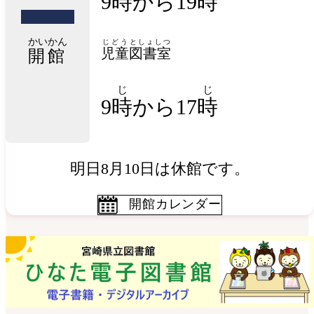
9時から19時
かいかん
じどう
としょしつ
児童
図書室
開館
じ
じ
9
時
から17
時
明日8月10日は休館です。
開館カレンダー