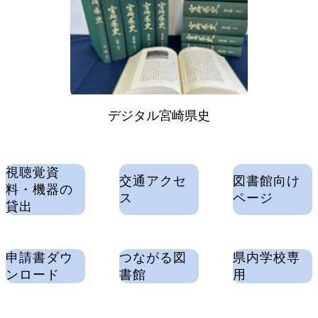
デジタル宮崎県史
視聴覚資
交通アクセ
図書館向け
料・機器の
ス
ページ
貸出
申請書ダウ
つながる図
県内学校専
ンロード
書館
用