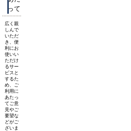
って
広く親
しんで
いただ
き、便
利にお
使いい
ただけ
るサー
ビスと
するた
め、ご
利用に
あたっ
てご意
見やご
要望な
どがご
ざいま