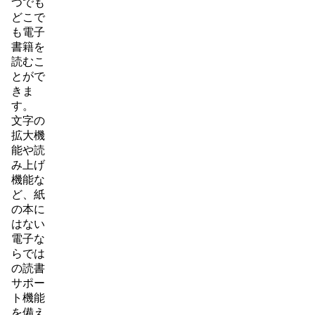
つでも
どこで
も電子
書籍を
読むこ
とがで
きま
す。
文字の
拡大機
能や読
み上げ
機能な
ど、紙
の本に
はない
電子な
らでは
の読書
サポー
ト機能
を備え