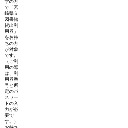
学の方
で「宮
崎県立
図書館
貸出利
用券」
をお持
ちの方
が対象
です。
（ご利
用の際
は、利
用券番
号と所
定のパ
スワー
ドの入
力が必
要で
す。）
お持ち