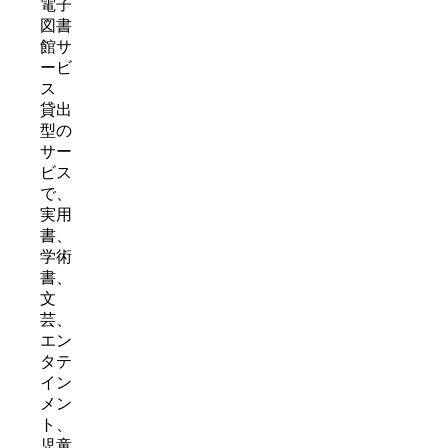
電子
図書
館サ
ービ
ス
貸出
型の
サー
ビス
で、
実用
書、
学術
書、
文
芸、
エン
タテ
イン
メン
ト、
児童