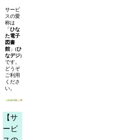
サービ
スの愛
称は
「
ひな
た電子
図書
館
」(
ひ
なデジ
)
です。
どうぞ
ご利用
くださ
い。
【サ
ービ
スの