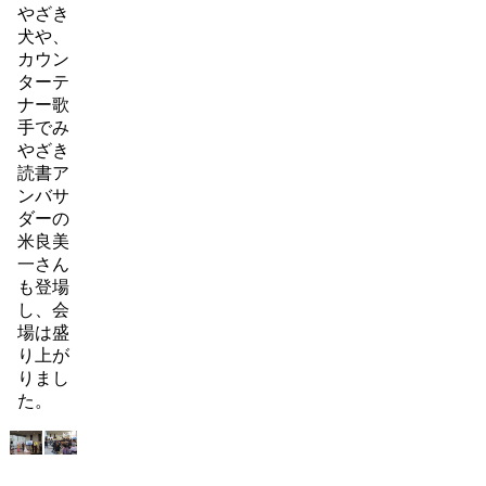
やざき
犬や、
カウン
ターテ
ナー歌
手でみ
やざき
読書ア
ンバサ
ダーの
米良美
一さん
も登場
し、会
場は盛
り上が
りまし
た。