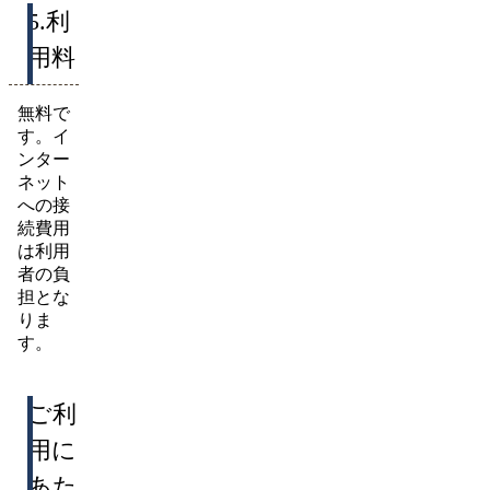
5.利
用料
無料で
す。イ
ンター
ネット
への接
続費用
は利用
者の負
担とな
りま
す。
ご利
用に
あた