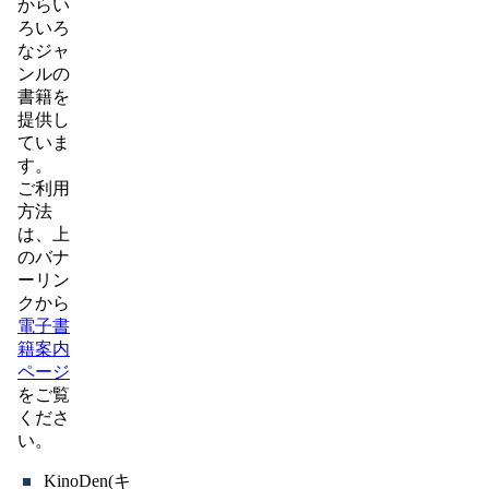
からい
ろいろ
なジャ
ンルの
書籍を
提供し
ていま
す。
ご利用
方法
は、上
のバナ
ーリン
クから
電子書
籍案内
ページ
をご覧
くださ
い。
KinoDen(キ