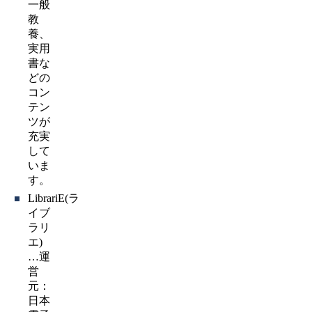
一般
教
養、
実用
書な
どの
コン
テン
ツが
充実
して
いま
す。
LibrariE(ラ
イブ
ラリ
エ)
…運
営
元：
日本