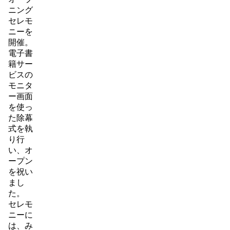
ニング
セレモ
ニーを
開催。
電子書
籍サー
ビスの
モニタ
ー画面
を使っ
た除幕
式を執
り行
い、オ
ープン
を祝い
まし
た。
セレモ
ニーに
は、み