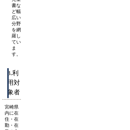
書な
ど幅
広い
分野
を網
羅し
てい
ま
す。
3.利
用対
象者
宮崎県
内に在
住・在
勤・在