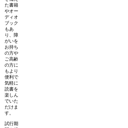
た書籍
やオー
ディオ
ブック
もあ
り、障
がいを
お持ち
の方や
ご高齢
の方に
もより
便利で
気軽に
読書を
楽しん
でいた
だけま
す。
試行期