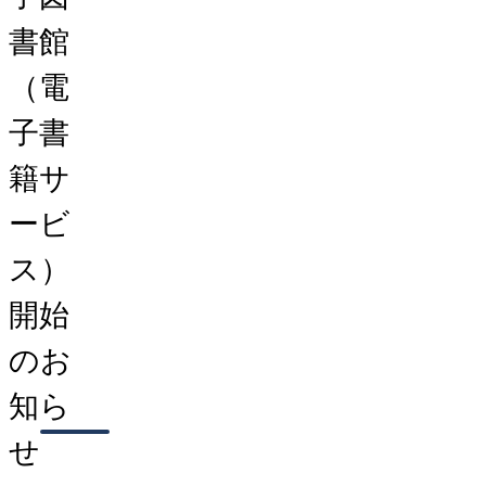
書館
（電
子書
籍サ
ービ
ス）
開始
のお
知ら
せ