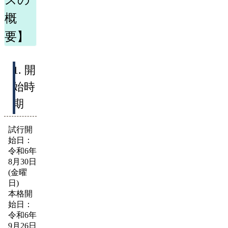
概
要】
1. 開
始時
期
試行開
始日：
令和6年
8月30日
(金曜
日)
本格開
始日：
令和6年
9月26日