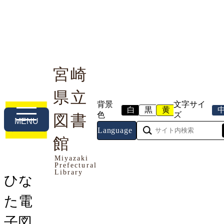
宮崎
県立
利用案内
本や資料を探す
調べる・相談する
背景
文字サイ
白
黒
黄
色
ズ
図書
MENU
Language
トップページ
館
>
お知らせ
> ひなた電子図書館（電
子書籍サービス）開始のお知らせ
Miyazaki
Prefectural
Library
ひな
た電
子図