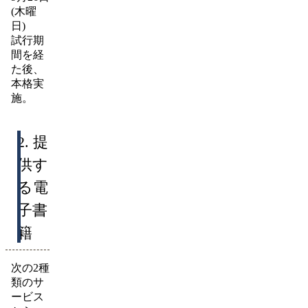
(木曜
日)
試行期
間を経
た後、
本格実
施。
2. 提
供す
る電
子書
籍
次の2種
類のサ
ービス