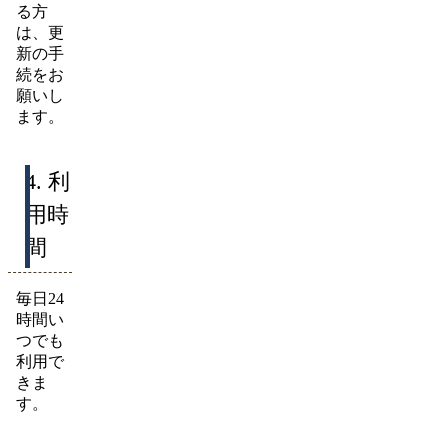
る方
は、更
新の手
続をお
願いし
ます。
4. 利
用時
間
毎日24
時間い
つでも
利用で
きま
す。