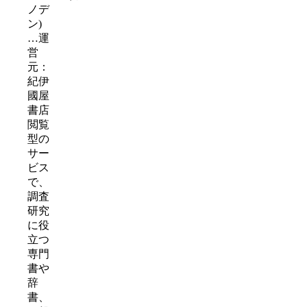
ノデ
ン)
…運
営
元：
紀伊
國屋
書店
閲覧
型の
サー
ビス
で、
調査
研究
に役
立つ
専門
書や
辞
書、