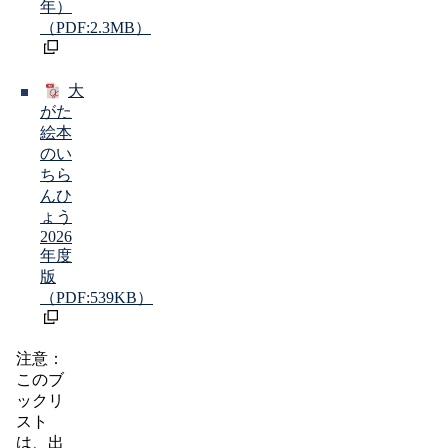
年）
（PDF:2.3MB）
大
がた
絵本
のい
ちら
んひ
ょう
2026
年度
版
（PDF:539KB）
注意：
このブ
ックリ
スト
は、出