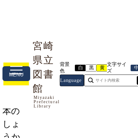
宮崎
県立
利用案内
本や資料を探す
調べる・相談する
背景
文字サイ
白
黒
黄
色
ズ
図書
MENU
Language
トップページ
館
>
利用する
>
施設案内
>
こどものへ
や
> 本のしょうかい
Miyazaki
Prefectural
Library
本の
しょ
うか