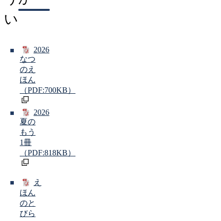
い
2026
なつ
のえ
ほん
（PDF:700KB）
2026
夏の
もう
1冊
（PDF:818KB）
え
ほん
のと
びら