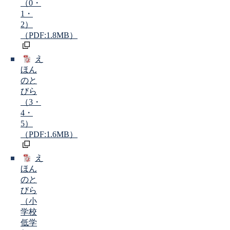
（0・
1・
2）
（PDF:1.8MB）
え
ほん
のと
びら
（3・
4・
5）
（PDF:1.6MB）
え
ほん
のと
びら
（小
学校
低学