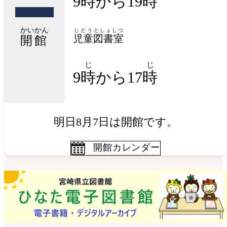
9時から19時
かいかん
じどう
としょしつ
児童
図書室
開館
じ
じ
9
時
から17
時
明日8月7日は開館です。
開館カレンダー