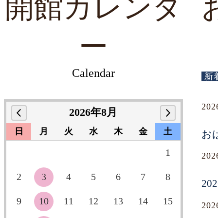
開館カレンダ
ー
Calendar
新
20
2026年8月
日
月
火
水
木
金
土
お
1
20
2
3
4
5
6
7
8
2
9
10
11
12
13
14
15
20