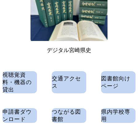
デジタル宮崎県史
視聴覚資
交通アクセ
図書館向け
料・機器の
ス
ページ
貸出
申請書ダウ
つながる図
県内学校専
ンロード
書館
用