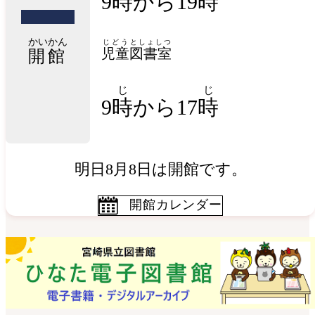
9時から19時
かいかん
じどう
としょしつ
児童
図書室
開館
じ
じ
9
時
から17
時
明日8月8日は開館です。
開館カレンダー