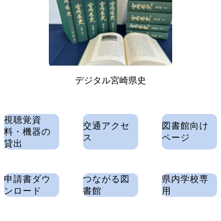
デジタル宮崎県史
視聴覚資
交通アクセ
図書館向け
料・機器の
ス
ページ
貸出
申請書ダウ
つながる図
県内学校専
ンロード
書館
用