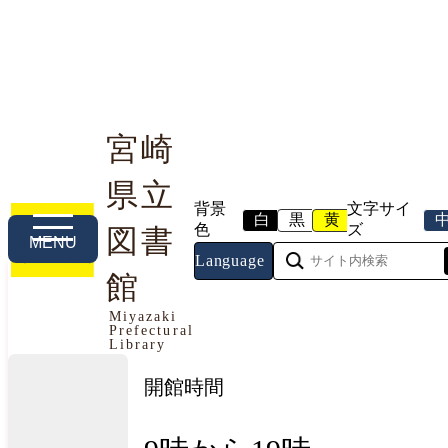
宮崎
県立
利用案内
本や資料を探す
調べる・相談する
背景
文字サイ
白
黒
黄
色
ズ
図書
MENU
Language
館
今日の開館情報
Miyazaki
Prefectural
2026年8月7日（金曜日）
Library
開館時間