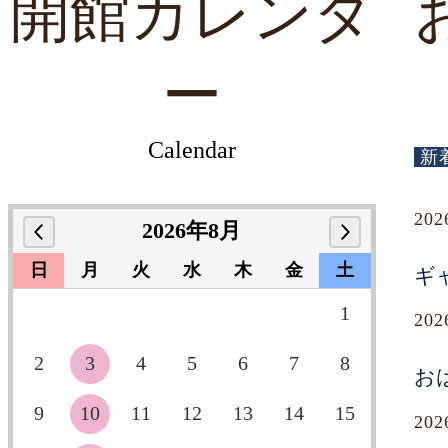
開館カレンダ
ー
Calendar
新
20
2026年8月
日
月
火
水
木
金
土
ギ
1
20
2
3
4
5
6
7
8
お
9
10
11
12
13
14
15
20