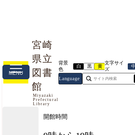
宮崎
県立
利用案内
本や資料を探す
調べる・相談する
背景
文字サイ
白
黒
黄
色
ズ
図書
MENU
Language
館
今日の開館情報
Miyazaki
Prefectural
2026年8月9日（日曜日）
Library
開館時間