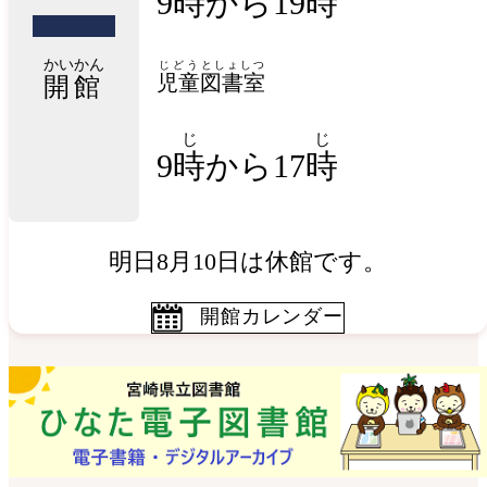
9時から19時
かいかん
じどう
としょしつ
児童
図書室
開館
じ
じ
9
時
から17
時
明日8月10日は休館です。
開館カレンダー