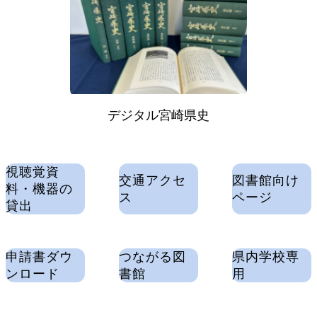
デジタル宮崎県史
視聴覚資
交通アクセ
図書館向け
料・機器の
ス
ページ
貸出
申請書ダウ
つながる図
県内学校専
ンロード
書館
用