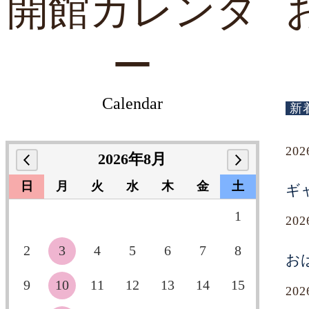
開館カレンダ
ー
Calendar
新
20
2026年8月
日
月
火
水
木
金
土
ギ
1
20
2
3
4
5
6
7
8
お
9
10
11
12
13
14
15
20