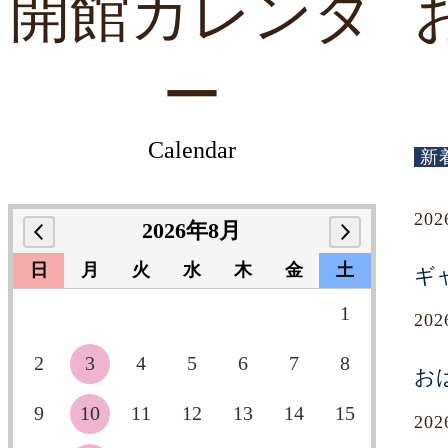
開館カレンダ
ー
Calendar
新
20
2026年8月
日
月
火
水
木
金
土
ギ
1
20
2
3
4
5
6
7
8
お
9
10
11
12
13
14
15
20