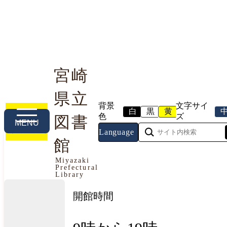
宮崎
県立
利用案内
本や資料を探す
調べる・相談する
背景
文字サイ
白
黒
黄
色
ズ
図書
MENU
Language
館
今日の開館情報
Miyazaki
Prefectural
2026年8月7日（金曜日）
Library
開館時間