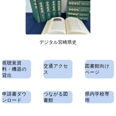
デジタル宮崎県史
視聴覚資
交通アクセ
図書館向け
料・機器の
ス
ページ
貸出
申請書ダウ
つながる図
県内学校専
ンロード
書館
用