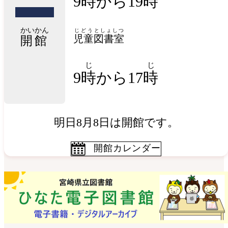
9時から19時
かいかん
じどう
としょしつ
児童
図書室
開館
じ
じ
9
時
から17
時
明日8月8日は開館です。
開館カレンダー