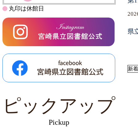
第
丸印は休館日
20
県
新
ピックアップ
Pickup