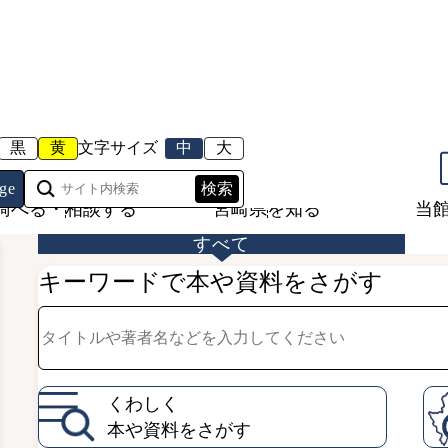
黒
黄
文字サイズ
中
大
ge
調べる・相談する
宮崎県を知る
当
すべて
キーワードで本や資料をさがす
くわしく
本や資料をさがす