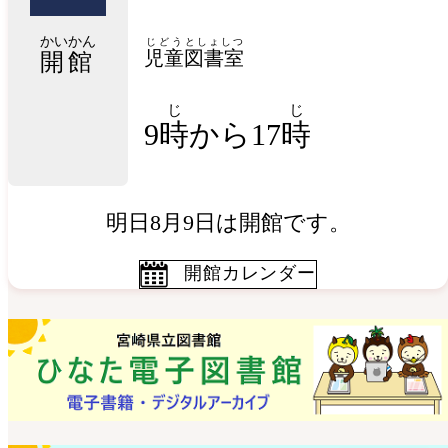
かいかん
じどう
としょしつ
児童
図書室
開館
じ
じ
9
時
から17
時
明日8月9日は開館です。
開館カレンダー