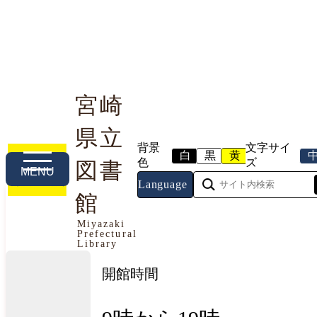
宮崎
県立
利用案内
本や資料を探す
調べる・相談する
背景
文字サイ
白
黒
黄
色
ズ
図書
MENU
Language
館
今日の開館情報
Miyazaki
Prefectural
2026年8月9日（日曜日）
Library
開館時間