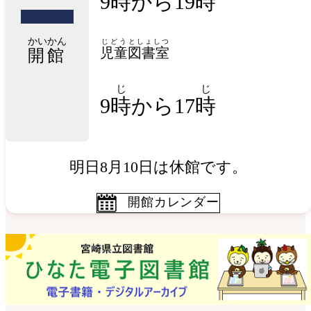
9時から19時
かいかん
じどう
としょしつ
児童
図書室
開館
じ
じ
9
時
から17
時
明日8月10日は休館です。
開館カレンダー