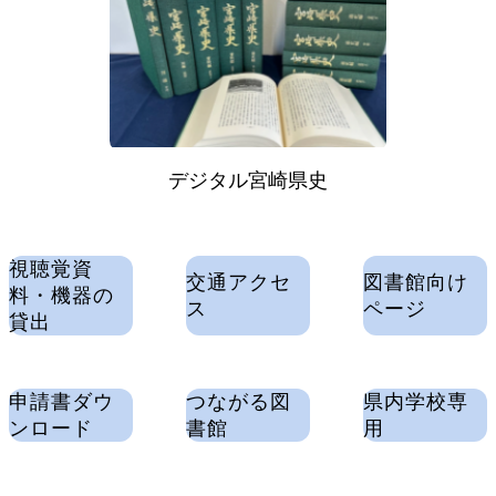
デジタル宮崎県史
視聴覚資
交通アクセ
図書館向け
料・機器の
ス
ページ
貸出
申請書ダウ
つながる図
県内学校専
ンロード
書館
用