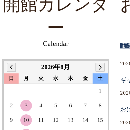
開館カレンダ
ー
Calendar
新
20
2026年8月
日
月
火
水
木
金
土
ギ
1
20
2
3
4
5
6
7
8
お
9
10
11
12
13
14
15
20