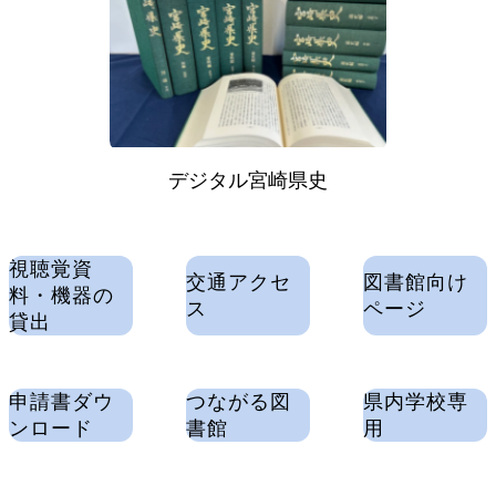
デジタル宮崎県史
視聴覚資
交通アクセ
図書館向け
料・機器の
ス
ページ
貸出
申請書ダウ
つながる図
県内学校専
ンロード
書館
用