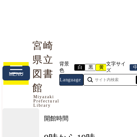
宮崎
県立
利用案内
本や資料を探す
調べる・相談する
背景
文字サイ
白
黒
黄
色
ズ
図書
MENU
Language
館
今日の開館情報
Miyazaki
Prefectural
2026年8月6日（木曜日）
Library
開館時間