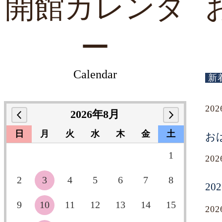
開館カレンダ
ー
Calendar
新
20
2026年8月
日
月
火
水
木
金
土
お
1
20
2
3
4
5
6
7
8
2
9
10
11
12
13
14
15
20