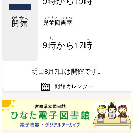
9時から19時
かいかん
じどう
としょしつ
児童
図書室
開館
じ
じ
9
時
から17
時
明日8月7日は開館です。
開館カレンダー